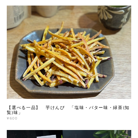
【選べる一品】 芋けんぴ 「塩味・バター味・緑茶(知
覧)味」
¥600