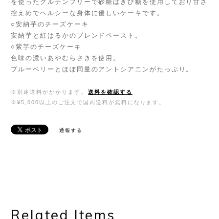
を使ったグルテンフリーで砂糖はきび糖を使用しており甘さ
控えめでヘルシーな身体に優しいケーキです。
○安納芋のチーズケーキ
安納芋と紅はるかのブレンドペースト。
○紫芋のチーズケーキ
色味の濃いあやむらさきを使用。
ブルーベリーとほぼ同量のアントシアニンがたっぷり。
※別途送料がかかります。
送料を確認する
※¥5,000以上のご注文で国内送料が無料になります。
通報する
Related Items