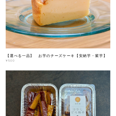
【選べる一品】 お芋のチーズケーキ【安納芋・紫芋】
¥500