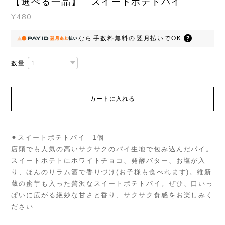
【選べる一品】 スイートポテトパイ
¥480
なら
手数料無料の
翌月払いでOK
数量
カートに入れる
⚫︎スイートポテトパイ 1個
店頭でも人気の高いサクサクのパイ生地で包み込んだパイ。
スイートポテトにホワイトチョコ、発酵バター、お塩が入
り、ほんのりラム酒で香りづけ(お子様も食べれます)。維新
蔵の蜜芋も入った贅沢なスイートポテトパイ。ぜひ、口いっ
ぱいに広がる絶妙な甘さと香り、サクサク食感をお楽しみく
ださい