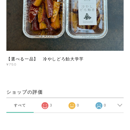
【選べる一品】 冷やしどろ飴大学芋
¥750
ショップの評価
すべて
3
0
0