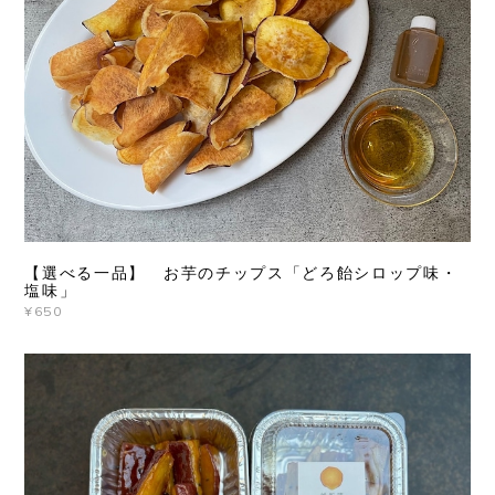
【選べる一品】 お芋のチップス「どろ飴シロップ味・
塩味」
¥650